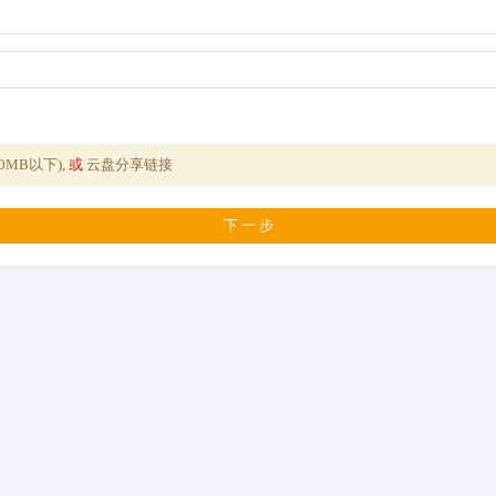
30MB以下),
或
云盘分享链接
下 一 步